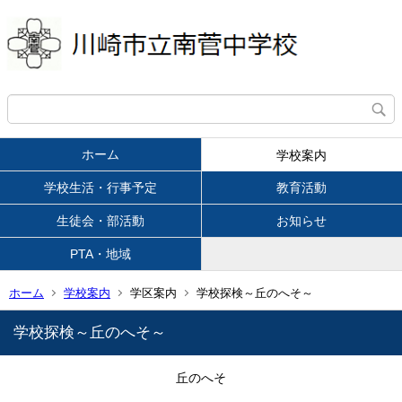
ホーム
学校案内
学校生活・行事予定
教育活動
生徒会・部活動
お知らせ
PTA・地域
ホーム
学校案内
学区案内
学校探検～丘のへそ～
学校探検～丘のへそ～
丘のへそ