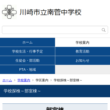
ホーム
学校案内
学校生活・行事予定
教育活動
生徒会・部活動
お知らせ
PTA・地域
ホーム
学校案内
学区案内
学校探検～部室棟～
学校探検～部室棟～