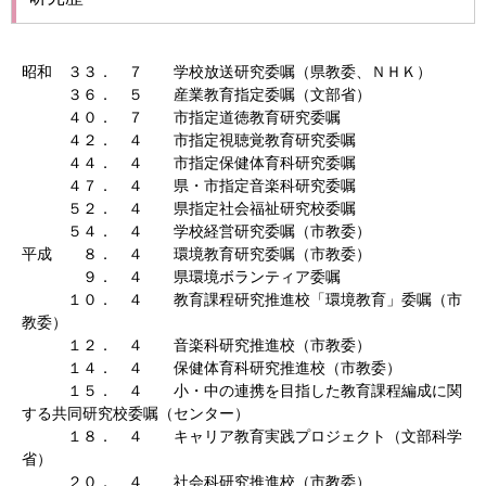
昭和 ３３． ７ 学校放送研究委嘱（県教委、ＮＨＫ）
３６． ５ 産業教育指定委嘱（文部省）
４０． ７ 市指定道徳教育研究委嘱
４２． ４ 市指定視聴覚教育研究委嘱
４４． ４ 市指定保健体育科研究委嘱
４７． ４ 県・市指定音楽科研究委嘱
５２． ４ 県指定社会福祉研究校委嘱
５４． ４ 学校経営研究委嘱（市教委）
平成 ８． ４ 環境教育研究委嘱（市教委）
９． ４ 県環境ボランティア委嘱
１０． ４ 教育課程研究推進校「環境教育」委嘱（市
教委）
１２． ４ 音楽科研究推進校（市教委）
１４． ４ 保健体育科研究推進校（市教委）
１５． ４ 小・中の連携を目指した教育課程編成に関
する共同研究校委嘱（センター）
１８． ４ キャリア教育実践プロジェクト（文部科学
省）
２０． ４ 社会科研究推進校（市教委）