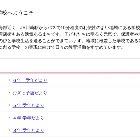
学校へようこそ
海部近く、JR川崎駅からバスで10分程度の利便性のよい地域にある学
商店街もある活気あるまちです。子どもたちは明るく元気で、保護者や
のびと学校生活を送ることができています。地域に根差した学校である
に創る学校」の実現に向けて日々の教育活動をすすめています。
６年 学年だより
むぎっ子級だより
５年 学年だより
４年 学年だより
３年 学年だより