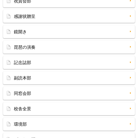
祝賀会部
感謝状贈呈
鏡開き
琵琶の演奏
記念誌部
副読本部
同窓会部
校舎全景
環境部