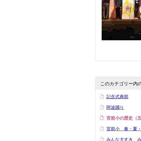
このカテゴリー内
記念式典部
阿波踊り
宮前小の歴史（
宮前小 春・夏
みんな大すき 