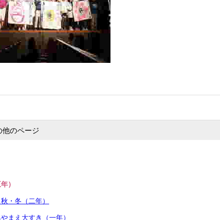
の他のページ
五年）
・秋・冬（二年）
みやまえ大すき（一年）