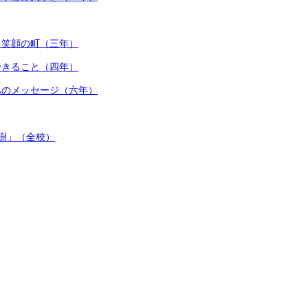
 笑顔の町（三年）
できること（四年）
へのメッセージ（六年）
樹」（全校）