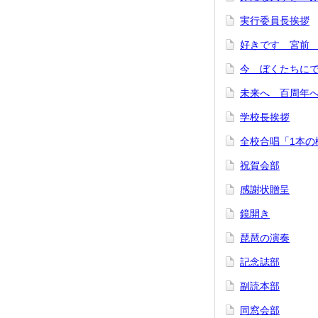
実行委員長挨拶
好きです 宮前
今 ぼくたちに
未来へ 百周年
学校長挨拶
全校合唱「1本の
祝賀会部
感謝状贈呈
鏡開き
琵琶の演奏
記念誌部
副読本部
同窓会部