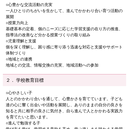
○心豊かな交流活動の充実
一人ひとりのちがいを生かして、進んでかかわり合い育つ活動の
展開
○授業力向上
基礎基本の定着、個のニーズに応じた学習支援の在り方の推進、
指導法の改善など分かる授業づくりの取り組み
○児童理解と支援
個を深く理解し、困り感に寄り添う迅速な対応と支援やサポート
体制づくり
○地域との連携
地域との交流、情報交換の充実、地域活動への参加
２． 学校教育目標
○心やさしい子
人とのかかわり合いを通して、心豊かさを育てています。子ども
達の心に響く出会いや活動を展開し、ありのままの自分の良さを
知ると共に相手の良さに気付き、自ら進んで人とかかわる実践力
を育てたいと思います。
○進んで勉強する子