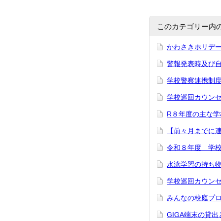
このカテゴリー内
かわさきホリデ
警報発表時及び
学校警察連携制
学校巡回カウン
R８年度の主な学
【前々月までに
令和８年度 学
水泳学習の持ち
学校巡回カウン
みんなの校庭プ
GIGA端末の貸