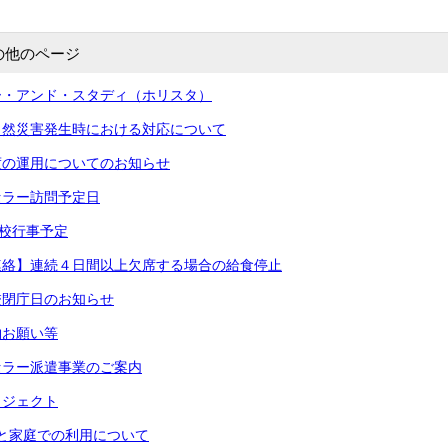
の他のページ
ー・アンド・スタディ（ホリスタ）
自然災害発生時における対応について
度の運用についてのお知らせ
セラー訪問予定日
校行事予定
連絡】連続４日間以上欠席する場合の給食停止
校閉庁日のお知らせ
物お願い等
セラー派遣事業のご案内
ロジェクト
出と家庭での利用について