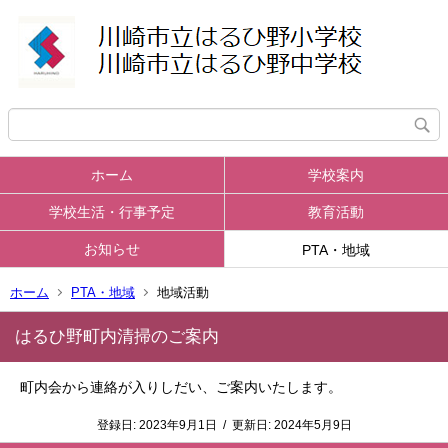
ホーム
学校案内
学校生活・行事予定
教育活動
お知らせ
PTA・地域
ホーム
PTA・地域
地域活動
はるひ野町内清掃のご案内
町内会から連絡が入りしだい、ご案内いたします。
登録日:
2023年9月1日
/
更新日:
2024年5月9日