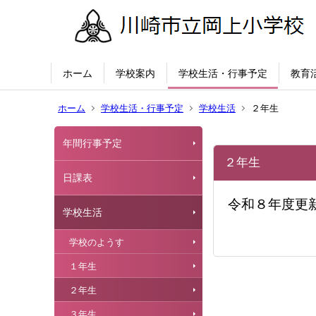
ホーム
学校案内
学校生活・行事予定
教育
ホーム
学校生活・行事予定
学校生活
２年生
年間行事予定
２年生
日課表
令和８年度更
学校生活
学校のようす
１年生
２年生
３年生