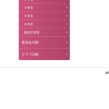
４年生
５年生
６年生
個別学習室
委員会活動
クラブ活動
Al