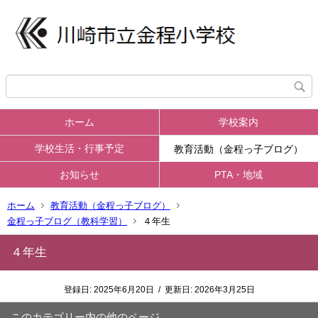
ホーム
学校案内
学校生活・行事予定
教育活動（金程っ子ブログ）
お知らせ
PTA・地域
ホーム
教育活動（金程っ子ブログ）
金程っ子ブログ（教科学習）
４年生
４年生
登録日:
2025年6月20日
/
更新日:
2026年3月25日
このカテゴリー内の他のページ