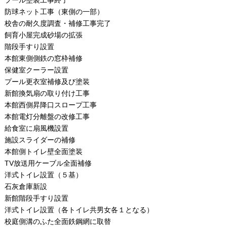
プール塗装工事終了
防球ネット工事（東側の一部）
校舎の耐久度調査・補修工事完了
飼育小屋完成砂場の拡張
階段手すり設置
本館東側側鉄の窓枠補修
保健室クーラー設置
プール更衣室補修及び塗装
新館換気扇の取り付け工事
本館西側昇降口スロープ工事
本館電灯分離盤の改修工事
給食室に扇風機設置
施設スライダーの補修
本館側トイレ壁全面塗装
TV放送用ケーブル全面補修
洋式トイレ設置（５基）
石灰倉庫新設
新館階段手すり設置
洋式トイレ設置（各トイレ共男女各１となる）
校庭側溝のふた全面鉄鋼網に取替