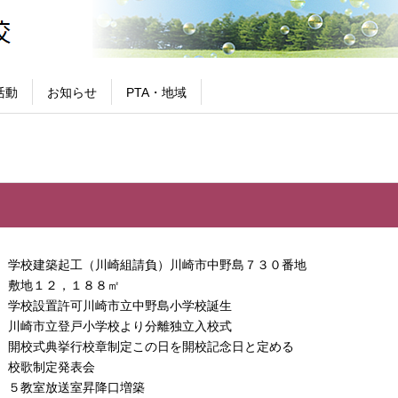
活動
お知らせ
PTA・地域
学校建築起工（川崎組請負）川崎市中野島７３０番地
敷地１２，１８８㎡
学校設置許可川崎市立中野島小学校誕生
川崎市立登戸小学校より分離独立入校式
開校式典挙行校章制定この日を開校記念日と定める
校歌制定発表会
５教室放送室昇降口増築