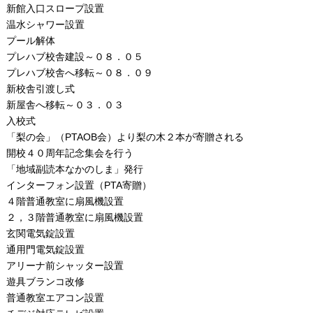
新館入口スロープ設置
温水シャワー設置
プール解体
プレハブ校舎建設～０８．０５
プレハブ校舎へ移転～０８．０９
新校舎引渡し式
新屋舎へ移転～０３．０３
入校式
「梨の会」（PTAOB会）より梨の木２本が寄贈される
開校４０周年記念集会を行う
「地域副読本なかのしま」発行
インターフォン設置（PTA寄贈）
４階普通教室に扇風機設置
２，３階普通教室に扇風機設置
玄関電気錠設置
通用門電気錠設置
アリーナ前シャッター設置
遊具ブランコ改修
普通教室エアコン設置