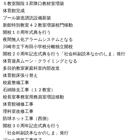
５教室階段３昇降口教材室増築
体育館完成
プール築造譜読設備新築
新館特別教室４２教室増築校門移動
開校１０周年式典を行う
夜間無人化アラームシステムとなる
川崎市立下布田小学校分離独立開校
開校２０周年記念式典を行う「社会科副読本なかのしま」発行
体育遊具ムーン・クライミングとなる
多目的教室家庭科室内部改造
体育館床張り替え
校庭整備工事
石綿除去工事（１２教室）
校長室事務室用務員室増設移動
体育館補修工事
理科室改修工事
防球ネット工事（西側）
開校３０周年記念式典を行う
「社会科副読本なかのしま」発行