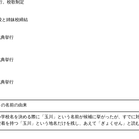
行。校歌制定
校と姉妹校締結
式典挙行
式典挙行
式典挙行
）の名前の由来
学校名を決める際に「玉川」という名前が候補に挙がったが、すでに対
愛着を持つ「玉川」という地名だけを残し、あえて「ぎょくせん」と読