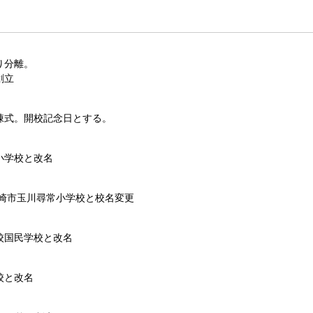
り分離。
創立
棟式。開校記念日とする。
小学校と改名
川崎市玉川尋常小学校と校名変更
校国民学校と改名
校と改名