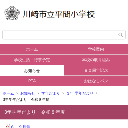
ホーム
学校案内
学校生活・行事予定
本校の取り組み
８０周年記念
お知らせ
PTA
おはなしパン
ホーム
お知らせ
学年だより
３年 学年だより
3年学年だより 令和８年度
3年学年だより 令和８年度
８，９月号