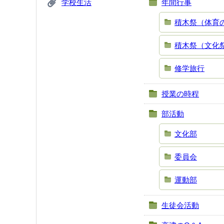
学校生活
年間行事
積木祭（体育
積木祭（文化
修学旅行
授業の時程
部活動
文化部
委員会
運動部
生徒会活動