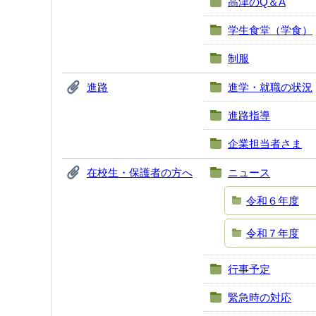
高津のQ＆A
学生食堂（学食）
制服
進路
進学・就職の状況
進路指導
企業担当者さま
在校生・保護者の方へ
ニュース
令和６年度
令和７年度
行事予定
緊急時の対応