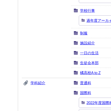
学校行事
過年度アーカ
制服
施設紹介
一日の生活
生徒会本部
橘高校A to Z
学科紹介
普通科
国際科
2022年度国