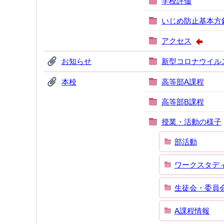
学校評価
いじめ防止基本方
アクセス
お知らせ
新型コロナウイル
本校
高等部A課程
高等部B課程
授業・活動の様子
部活動
ワークスタデ
生徒会・委員
A課程情報