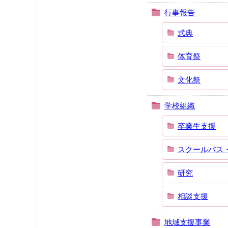
行事報告
式典
体育祭
文化祭
学校組織
卒業生支援
スクールバス
研究
相談支援
地域支援事業