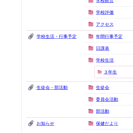
学校経営
学校評価
アクセス
学校生活・行事予定
年間行事予定
日課表
学校生活
３年生
生徒会・部活動
生徒会
委員会活動
部活動
お知らせ
保健だより