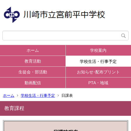
ホーム
学校案内
教育活動
学校生活・行事予定
生徒会・部活動
お知らせ･配布プリント
動画配信
PTA・地域
ホーム
学校生活・行事予定
日課表
教育課程