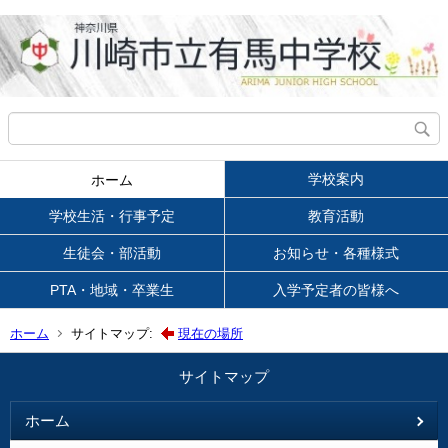
学校案内
ホーム
学校生活・行事予定
教育活動
生徒会・部活動
お知らせ・各種様式
PTA・地域・卒業生
入学予定者の皆様へ
ホーム
サイトマップ:
現在の場所
サイトマップ
ホーム