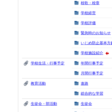
校歌・校章
学校経営
学校評価
緊急時のお知らせ
いじめ防止基本方
学校施設紹介
学校生活・行事予定
年間行事予定
月間行事予定
教育活動
進路
総合的な学習
生徒会・部活動
生徒会