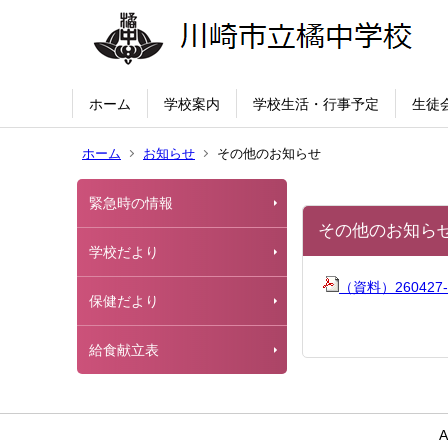
ホーム
学校案内
学校生活・行事予定
生徒
ホーム
お知らせ
その他のお知らせ
緊急時の情報
その他のお知ら
学校だより
（資料）260427-
保健だより
給食献立表
A