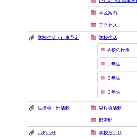
いじめ防止基本方
学区案内
アクセス
学校生活・行事予定
学校生活
学校の行事
１年生
２年生
３年生
生徒会・部活動
委員会活動
部活動
お知らせ
学校だより