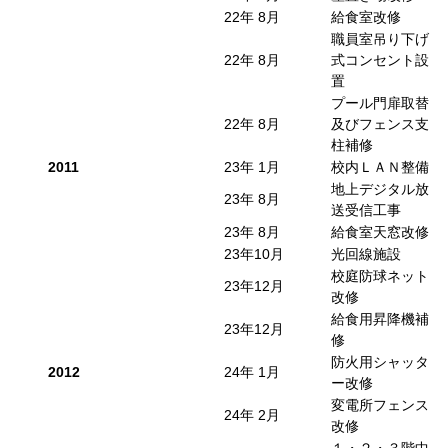
22年 8月
給食室改修
職員室吊り下げ
22年 8月
式コンセント設
置
プール門扉取替
22年 8月
及びフェンス支
柱補修
2011
23年 1月
校内ＬＡＮ整備
地上デジタル放
23年 8月
送受信工事
23年 8月
給食室天窓改修
23年10月
光回線施設
校庭防球ネット
23年12月
改修
給食用昇降機補
23年12月
修
防火用シャッタ
2012
24年 1月
ー改修
変電所フェンス
24年 2月
改修