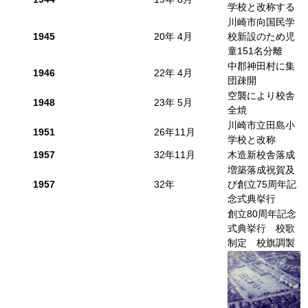
学校と改称する
川崎市向国民学
1945
20年 4月
校新設のため児
童151名分離
中郡神田村に集
1946
22年 4月
団疎開
空襲により校舎
1948
23年 5月
全焼
川崎市立田島小
1951
26年11月
学校と改称
1957
32年11月
木造新校舎落成
増築落成祝賀及
1957
32年
び創立75周年記
念式典挙行
創立80周年記念
式典挙行 校歌
制定 校旗調製