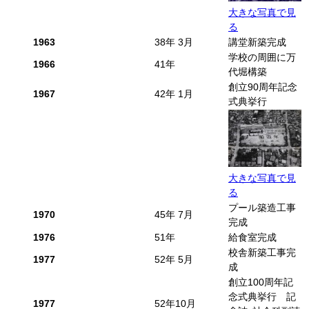
大きな写真で見
る
1963
38年 3月
講堂新築完成
学校の周囲に万
1966
41年
代堀構築
創立90周年記念
1967
42年 1月
式典挙行
大きな写真で見
る
プール築造工事
1970
45年 7月
完成
1976
51年
給食室完成
校舎新築工事完
1977
52年 5月
成
創立100周年記
念式典挙行 記
1977
52年10月