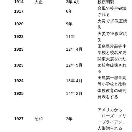
1914
大正
3年 4月
校旗調製
台風で校舎破壊
1917
6年
される
火災で15教室焼
1920
9年
失
火災で15教室焼
1922
11年
失
田島尋常高等小
1923
12年 4月
学校と校名変更
関東大震災のた
1923
12年 9月
め校舎破壊され
る
田島第一尋常高
1924
13年 4月
等小学校と改称
体験教育の研究
1925
14年 2月
発表をする
アメリカから
「ローズ・メリ
1927
昭和
2年
ーブライアン」
人形贈られる