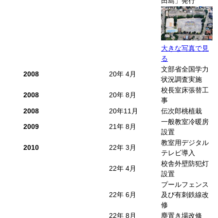
田島」発行
大きな写真で見
る
文部省全国学力
2008
20年 4月
状況調査実施
校長室床張替工
2008
20年 8月
事
2008
20年11月
伝次郎桃植栽
一般教室冷暖房
2009
21年 8月
設置
教室用デジタル
2010
22年 3月
テレビ導入
校舎外壁防犯灯
22年 4月
設置
プールフェンス
22年 6月
及び有刺鉄線改
修
22年 8月
塵置き場改修