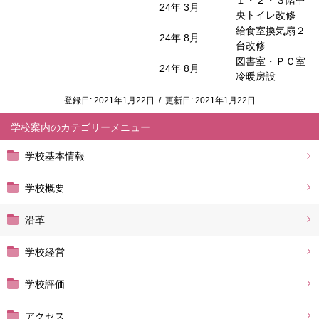
１・２・３階中
24年 3月
央トイレ改修
給食室換気扇２
24年 8月
台改修
図書室・ＰＣ室
24年 8月
冷暖房設
登録日:
2021年1月22日
/
更新日:
2021年1月22日
学校案内
学校基本情報
学校概要
沿革
学校経営
学校評価
アクセス