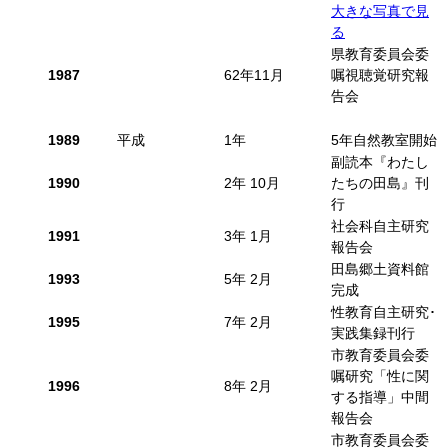
大きな写真で見
る
県教育委員会委
1987
62年11月
嘱視聴覚研究報
告会
1989
平成
1年
5年自然教室開始
副読本『わたし
1990
2年 10月
たちの田島』刊
行
社会科自主研究
1991
3年 1月
報告会
田島郷土資料館
1993
5年 2月
完成
性教育自主研究･
1995
7年 2月
実践集録刊行
市教育委員会委
嘱研究「性に関
1996
8年 2月
する指導」中間
報告会
市教育委員会委