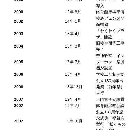
導入
2000
12年 8月
体育館床再塗装
校庭フェンス全
2002
14年 5月
面補修
「わくわくプラ
2003
15年 4月
ザ」開設
旧校舎耐震工事
2004
16年 8月
完了
普通教室にイン
2005
17年 7月
ターホン・扇風
機が設置
2006
18年 4月
学校二期制開始
創立130周年出
2006
18年12月
発祭（前年祭）
挙行
2007
19年 4月
正門電子錠設置
2007
19年 7月
体育館緞帳新調
創立130周年記
念式典・祝賀会
2007
19年10月
挙行 「私たちの