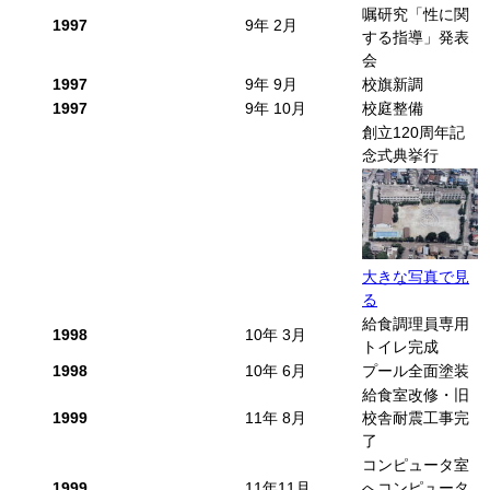
嘱研究「性に関
1997
9年 2月
する指導」発表
会
1997
9年 9月
校旗新調
1997
9年 10月
校庭整備
創立120周年記
念式典挙行
大きな写真で見
る
給食調理員専用
1998
10年 3月
トイレ完成
1998
10年 6月
プール全面塗装
給食室改修・旧
1999
11年 8月
校舎耐震工事完
了
コンピュータ室
1999
11年11月
へコンピュータ