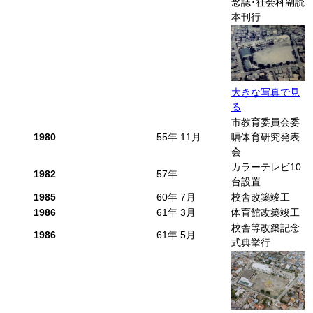
念誌･社会科副読
本刊行
大きな写真で見
る
市教育委員会委
1980
55年 11月
嘱体育研究発表
会
カラーテレビ10
1982
57年
台設置
1985
60年 7月
校舎改築竣工
1986
61年 3月
体育館改築竣工
校舎等改築記念
1986
61年 5月
式典挙行