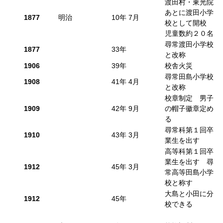
渡田村・東光院
あとに渡田小学
1877
明治
10年 7月
校として開校
児童数約２０名
尋常渡田小学校
1877
33年
と改称
1906
39年
校舎火災
尋常田島小学校
1908
41年 4月
と改称
校章制定 男子
1909
42年 9月
の帽子徽章定め
る
尋常科第１回卒
1910
43年 3月
業生を出す
高等科第１回卒
業生を出す 尋
1912
45年 3月
常高等田島小学
校と称す
大島と小田に分
1912
45年
校できる