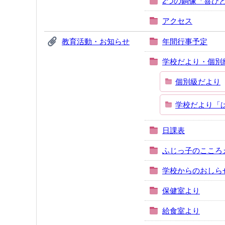
2つの銅像「喜び
アクセス
教育活動・お知らせ
年間行事予定
学校だより・個別
個別級だより
学校だより「
日課表
ふじっ子のこころ
学校からのおしら
保健室より
給食室より