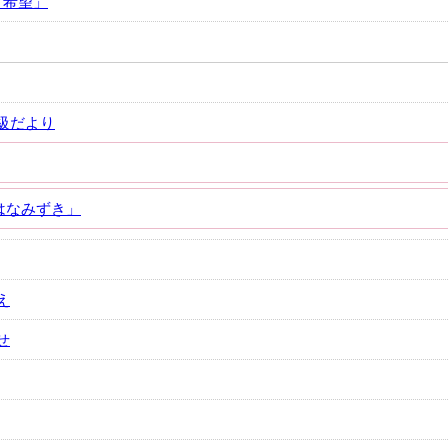
と希望」
級だより
はなみずき」
え
せ