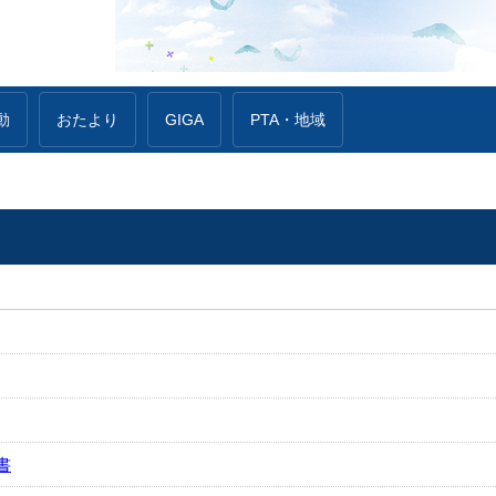
動
おたより
GIGA
PTA・地域
書