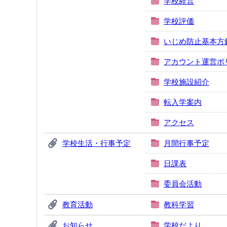
学校経営
学校評価
いじめ防止基本方
アカウント運営ポ
学校施設紹介
転入学案内
アクセス
学校生活・行事予定
月間行事予定
日課表
委員会活動
教育活動
教科学習
お知らせ
学校だより