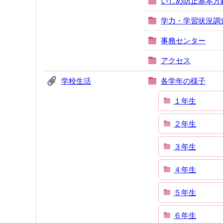
いじめ防止基本方
学力・学習状況調
事務センター
アクセス
学校生活
各学年の様子
１年生
２年生
３年生
４年生
５年生
６年生