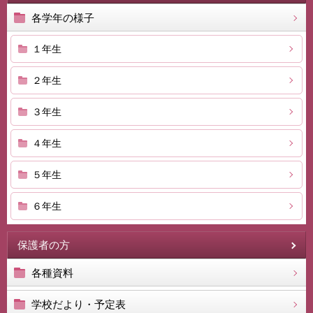
各学年の様子
１年生
２年生
３年生
４年生
５年生
６年生
保護者の方
各種資料
学校だより・予定表