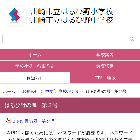
ホーム
学校案内
学校生活・行事予定
教育活動
PTA・地域
お知らせ
ホーム
お知らせ
中学部 学校だより
はるひ野の風 第２号
はるひ野の風 第２号
はるひ野の風 第２号
※PDFを開くためには、パスワードが必要です。パスワード
（年間行事予定のものと同じ）は学校から
配信されたミマモ