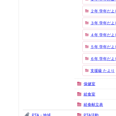
２年 学年だよ
３年 学年だよ
４年 学年だよ
５年 学年だよ
６年 学年だよ
支援級 たより
保健室
給食室
給食献立表
PTA・地域
PTA活動