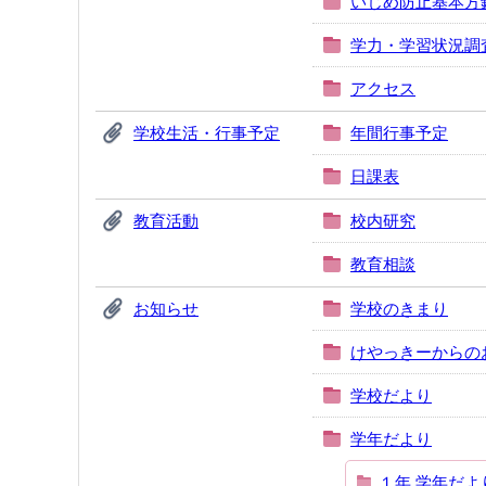
いじめ防止基本方
学力・学習状況調
アクセス
学校生活・行事予定
年間行事予定
日課表
教育活動
校内研究
教育相談
お知らせ
学校のきまり
けやっきーからの
学校だより
学年だより
１年 学年だよ