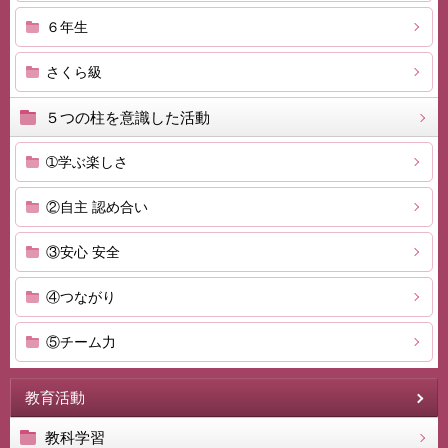
６年生
さくら級
５つの柱を意識した活動
➀学ぶ楽しさ
②自主 認め合い
③安心 安全
④つながり
⑤チーム力
教育活動
教科学習