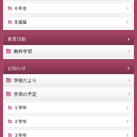
６年生
支援級
教育活動
教科学習
お知らせ
学校だより
学習の予定
１学年
２学年
３学年