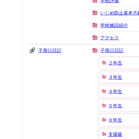
学校評価
いじめ防止基本方
学校施設紹介
アクセス
子母口日記
子母口日記
２年生
３年生
４年生
５年生
６年生
支援級