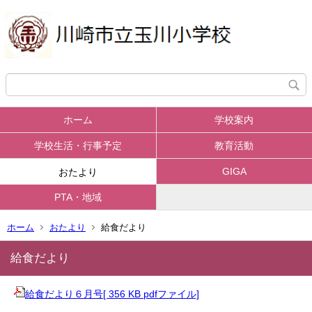
ホーム
学校案内
学校生活・行事予定
教育活動
GIGA
おたより
PTA・地域
ホーム
おたより
給食だより
給食だより
給食だより６月号[ 356 KB pdfファイル]